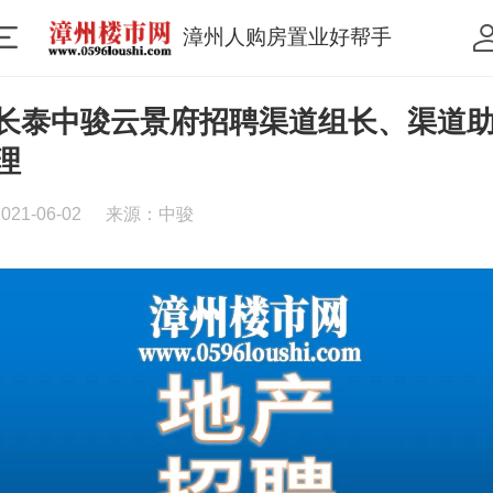
漳州人购房置业好帮手
长泰中骏云景府招聘渠道组长、渠道
理
2021-06-02
来源：中骏