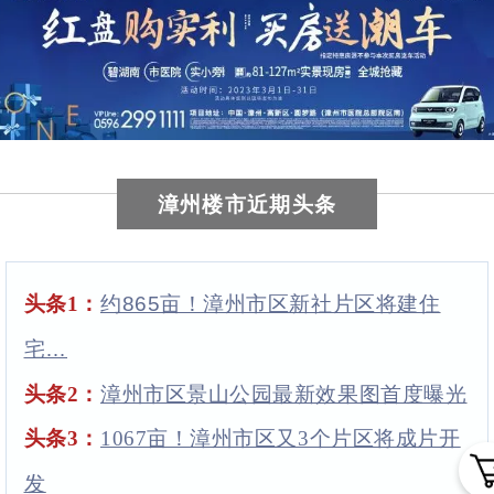
漳州楼市近期头条
头条1
：
约865亩！漳州市区新社片区将建住
宅…
头条2
：
漳州市区景山公园最新效果图首度曝光
头条3
：
1067亩！漳州市区又3个片区将成片开
发